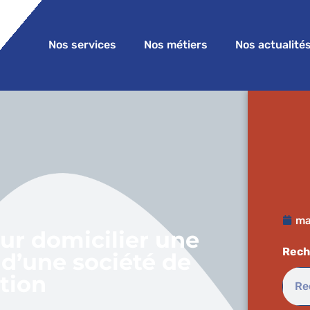
Nos services
Nos métiers
Nos actualité
ma
ur domicilier une
Rech
s d’une société de
tion