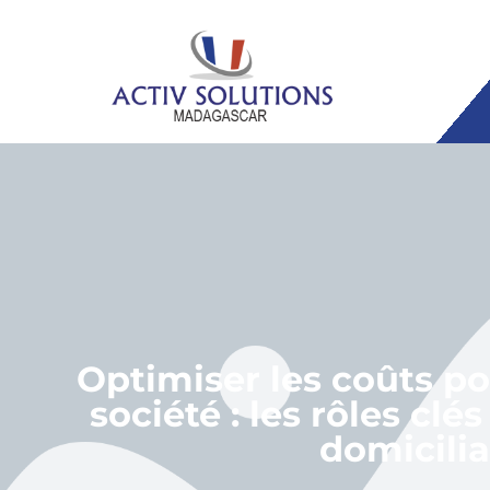
Optimiser les coûts po
société : les rôles clé
domicilia