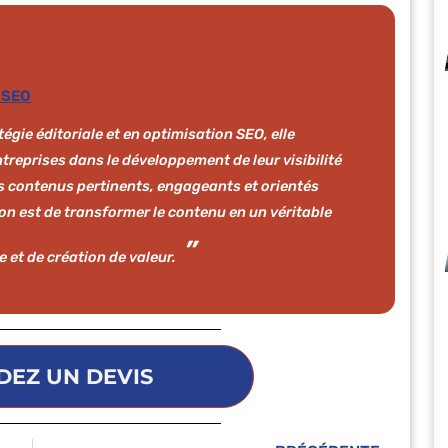
 SEO
tégie éditoriale et en optimisation SEO, elle
reprises dans le développement de leur visibilité
es contenus pertinents, engageants et orientés
ion est de transformer le contenu en un véritable
e et de création de valeur.
EZ UN DEVIS