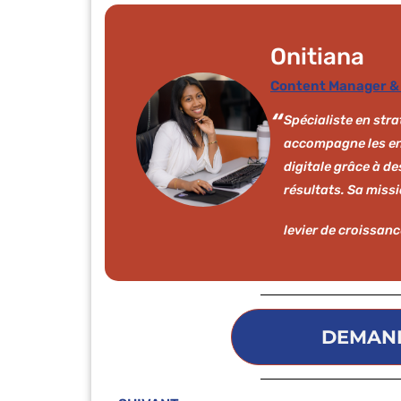
Onitiana
Content Manager &
Spécialiste en stra
accompagne les ent
digitale grâce à d
résultats. Sa miss
levier de croissanc
DEMAND