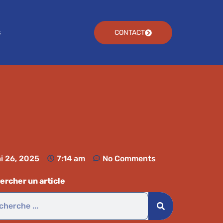
s
CONTACT
i 26, 2025
7:14 am
No Comments
ercher un article