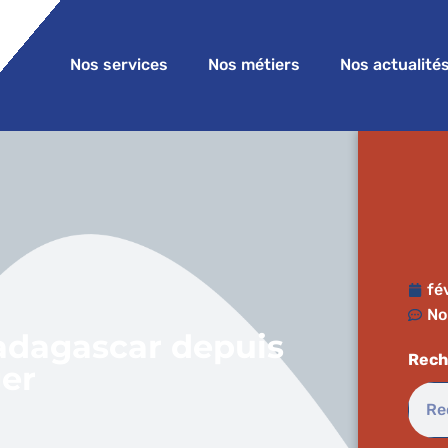
Nos services
Nos métiers
Nos actualité
fé
No
adagascar depuis
Rech
ger