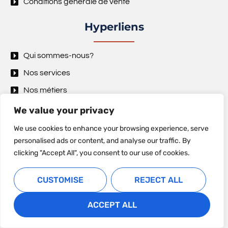
Conditions générale de vente
Hyperliens
Qui sommes-nous?
Nos services
Nos métiers
Nos actualités
We value your privacy
Contact
We use cookies to enhance your browsing experience, serve
personalised ads or content, and analyse our traffic. By
Recrutement
clicking "Accept All", you consent to our use of cookies.
Actualités
CUSTOMISE
REJECT ALL
Tout savoir sur le RCS à Madagascar : l’acte de naissance de
ACCEPT ALL
votre entreprise
Enregistrement de société à Madagascar : quels documents