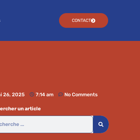
s
CONTACT
i 26, 2025
7:14 am
No Comments
ercher un article