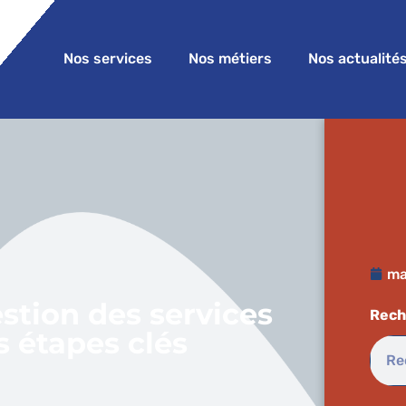
Nos services
Nos métiers
Nos actualité
ma
estion des services
Rech
es étapes clés