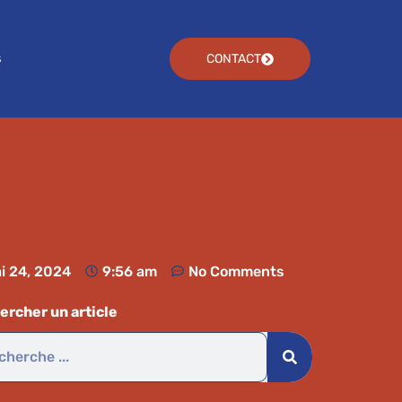
s
CONTACT
i 24, 2024
9:56 am
No Comments
ercher un article