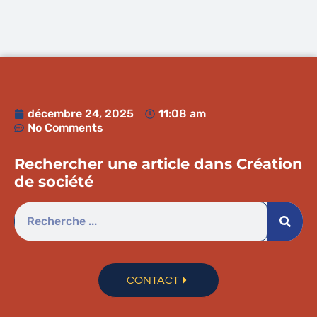
décembre 24, 2025
11:08 am
No Comments
Rechercher une article dans
Création
de société
CONTACT