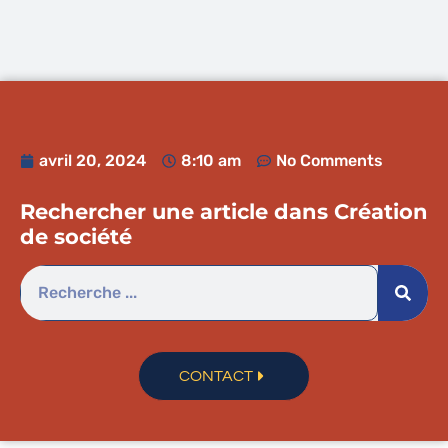
avril 20, 2024
8:10 am
No Comments
Rechercher une article dans
Création
de société
CONTACT