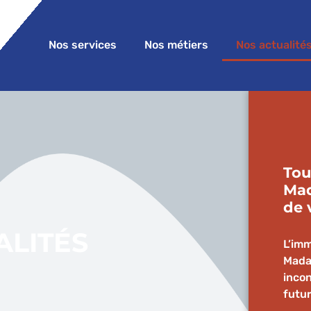
Nos services
Nos métiers
Nos actualité
Tou
Mad
de 
ALITÉS
L’im
Mada
inco
futur