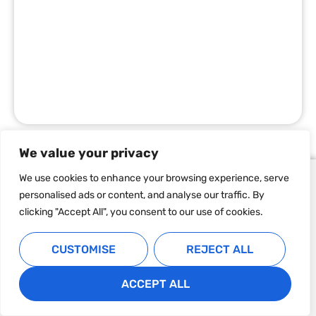
We value your privacy
We use cookies to enhance your browsing experience, serve
personalised ads or content, and analyse our traffic. By
A propos
clicking "Accept All", you consent to our use of cookies.
CUSTOMISE
REJECT ALL
Mentions légales et politique de confidentialité
Foire Aux Questions
ACCEPT ALL
Conditions générale de vente