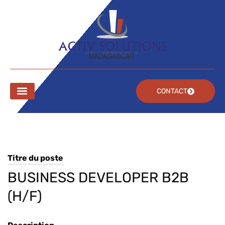
CONTACT
Nos services
Nos métiers
Nos actualités
Titre du poste
BUSINESS DEVELOPER B2B
(H/F)